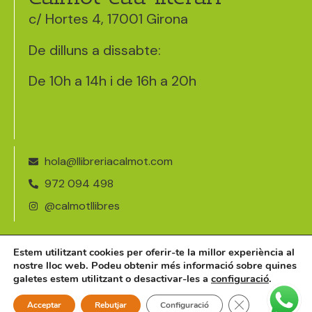
c/ Hortes 4, 17001 Girona
De dilluns a dissabte:
De 10h a 14h i de 16h a 20h
hola@llibreriacalmot.com
972 094 498
@calmotllibres
Avís legal
Estem utilitzant cookies per oferir-te la millor experiència al
nostre lloc web. Podeu obtenir més informació sobre quines
Política de cookies
galetes estem utilitzant o desactivar-les a
configuració
.
©2026 · llibreriacalmot.com
Tanca el bàner 
Acceptar
Rebutjar
Configuració