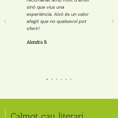
emps
recomanat amb molt d’amor
llibre
ure i
sinó que vius una
els púb
ostes…
experiència. Això és un valor
adult
 grans
afegit que no qualsevol pot
decide
òria a
oferir!
et po
cafè, 
Alondra B.
Anaïs
Calmot cau literari