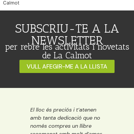
Calmot
SUBSCRIU-TE A LA
NEWSLETTER
per rebre les activitats i novetats
de La Calmot
VULL AFEGIR-ME A LA LLISTA
 Ideal
El lloc és preciós i t’atenen
Una ll
ració,
amb tanta dedicació que no
vora e
ns.
només compres un llibre
encisa