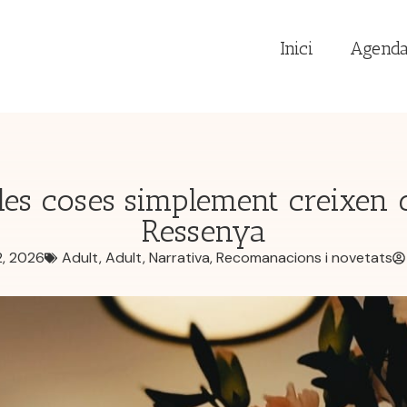
Inici
Agend
les coses simplement creixen 
Ressenya
2, 2026
Adult
,
Adult
,
Narrativa
,
Recomanacions i novetats