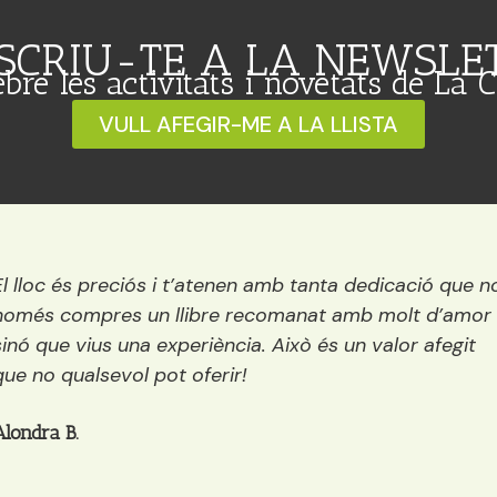
SCRIU-TE A LA NEWSLE
ebre les activitats i novetats de La 
VULL AFEGIR-ME A LA LLISTA
Una llibreria preciosa situada vora el riu. És petita, per
encisadora i conté els millors llibres del mercat per a
tots els públics: infantil, juvenil i adults. A més a més,
mentre decideixes quin llibre agafar et pots prendre
quelcom (té, cafè, galetes…)
Anaïs