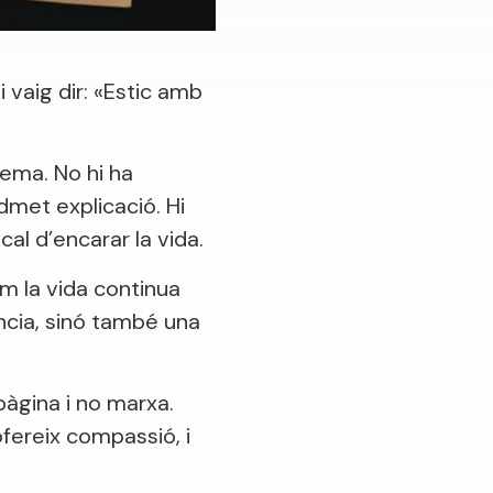
 vaig dir: «Estic amb
rema. No hi ha
admet explicació. Hi
al d’encarar la vida.
om la vida continua
ncia, sinó també una
pàgina i no marxa.
ofereix compassió, i