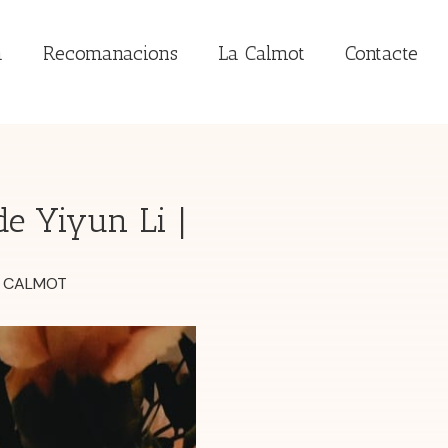
a
Recomanacions
La Calmot
Contacte
de Yiyun Li |
CALMOT