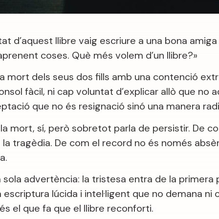
t d’aquest llibre vaig escriure a una bona amiga i
 aprenent coses. Què més volem d’un llibre?»
 la mort dels seus dos fills amb una contenció ext
consol fàcil, ni cap voluntat d’explicar allò que no 
eptació que no és resignació sinó una manera radic
 la mort, sí, però sobretot parla de persistir. De c
de la tragèdia. De com el record no és només absè
a.
ola advertència: la tristesa entra de la primera 
escriptura lúcida i intel·ligent que no demana ni 
s el que fa que el llibre reconforti.