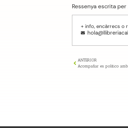
Ressenya escrita per A
+ info, encàrrecs o 
hola@llibreriac
ANTERIOR
Acompañar es político amb 