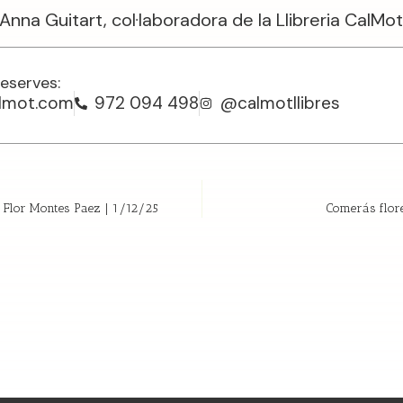
nna Guitart, col·laboradora de la Llibreria CalMot
reserves:
almot.com
972 094 498
@calmotllibres
Flor Montes Paez | 1/12/25
Comerás flore