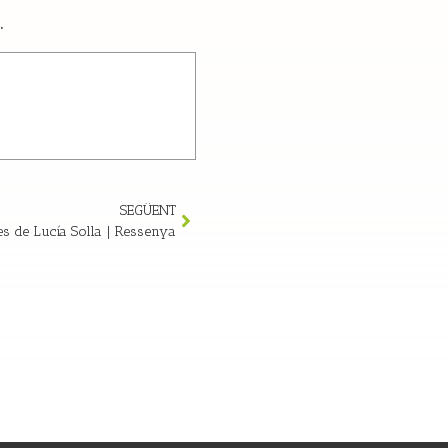
.
SEGÜENT
s de Lucía Solla | Ressenya