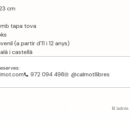
 23 cm
amb tapa tova
oks
nil (a partir d’11 i 12 anys)
là i castellà
reserves:
almot.com
972 094 498
@calmotllibres
El ladrón