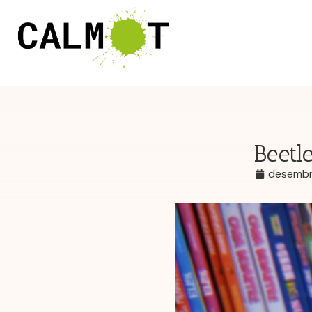
Beetl
desembr