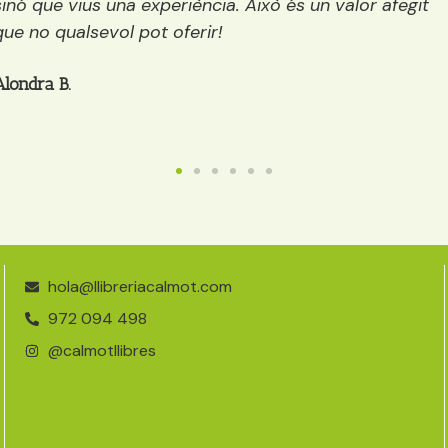
tots els públics: infantil, juvenil i adults. A més a més,
mentre decideixes quin llibre agafar et pots prendre
quelcom (té, cafè, galetes…)
Anaïs
hola@llibreriacalmot.com
972 094 498
@calmotllibres