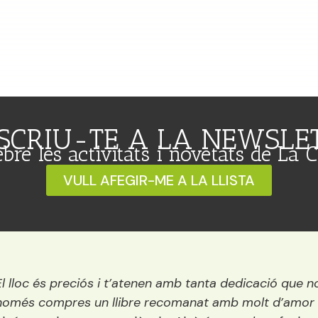
SCRIU-TE A LA NEWSLE
ebre les activitats i novetats de La 
VULL AFEGIR-ME A LA LLISTA
Una llibreria preciosa situada vora el riu. És petita, p
encisadora i conté els millors llibres del mercat per 