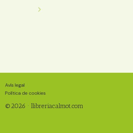
Inclús pots fer un te o cafè i esmorzar una ga
gegant. Gràcies per crear un lloc tan especial
Ecomama
Avís legal
Política de cookies
©2026 · llibreriacalmot.com