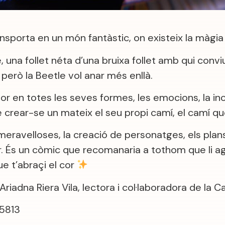
sporta en un món fantàstic, on existeix la màgia i
, una follet néta d’una bruixa follet amb qui conviu 
 però la Beetle vol anar més enllà.
mor en totes les seves formes, les emocions, la inc
e crear-se un mateix el seu propi camí, el camí qu
 meravelloses, la creació de personatges, els plans 
or. És un còmic que recomanaria a tothom que li a
ue t’abraçi el cor
riadna Riera Vila, lectora i col·laboradora de la C
5813