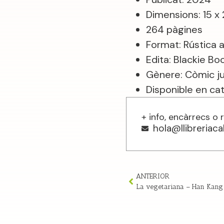
Dimensions: 15 x
264 pàgines
Format: Rústica 
Edita: Blackie Bo
Gènere: Còmic juve
Disponible en cata
+ info, encàrrecs o 
hola@llibreriac
ANTERIOR
La vegetariana – Han Kang