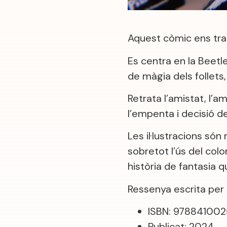
Aquest còmic ens tran
Es centra en la Beetle
de màgia dels follets,
Retrata l’amistat, l’a
l’empenta i decisió d
Les il·lustracions són
sobretot l’ús del col
història de fantasia q
Ressenya escrita per A
ISBN: 978841002
Publicat: 2024