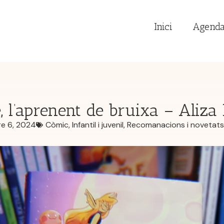
Inici
Agend
e, l’aprenent de bruixa – Aliza
e 6, 2024
Còmic
,
Infantil i juvenil
,
Recomanacions i novetats