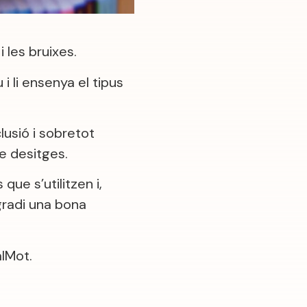
 les bruixes.
i li ensenya el tipus
lusió i sobretot
e desitges.
que s’utilitzen i,
gradi una bona
alMot.