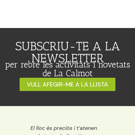
SUBSCRIU-TE A LA
NEWSLETTER
per rebre les activitats i novetats
de La Calmot
VULL AFEGIR-ME A LA LLISTA
 Ideal
El lloc és preciós i t’atenen
Una ll