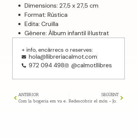
Dimensions: 27,5 x 27,5 cm
Format: Rústica
Edita: Cruïlla
Gènere: Àlbum infantil il·lustrat
+ info, encàrrecs o reserves:
hola@llibreriacalmot.com
972 094 498
@calmotllibres
ANTERIOR
SEGÜENT
Com la bogeria em va explicar el món – Dita Zipfel
Redescobrir el món – Jordi Pigem i Neus Caamaño