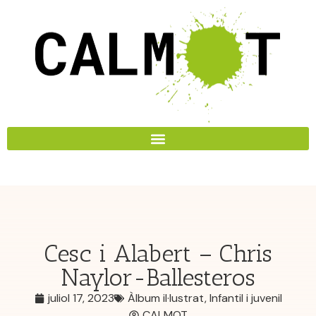
Cesc i Alabert – Chris
Naylor-Ballesteros
juliol 17, 2023
Àlbum il·lustrat
,
Infantil i juvenil
CALMOT