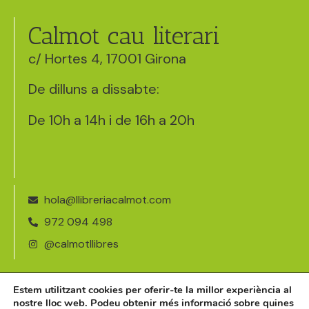
Calmot cau literari
c/ Hortes 4, 17001 Girona
De dilluns a dissabte:
De 10h a 14h i de 16h a 20h
hola@llibreriacalmot.com
972 094 498
@calmotllibres
Avís legal
Estem utilitzant cookies per oferir-te la millor experiència al
nostre lloc web. Podeu obtenir més informació sobre quines
Política de cookies