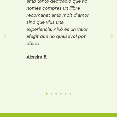
ració,
amb tanta dedicació que no
vora e
ns.
només compres un llibre
encisa
emps
recomanat amb molt d’amor
llibre
ure i
sinó que vius una
els púb
ostes…
experiència. Això és un valor
adult
 grans
afegit que no qualsevol pot
decide
òria a
oferir!
et po
cafè, 
Alondra B.
Anaïs