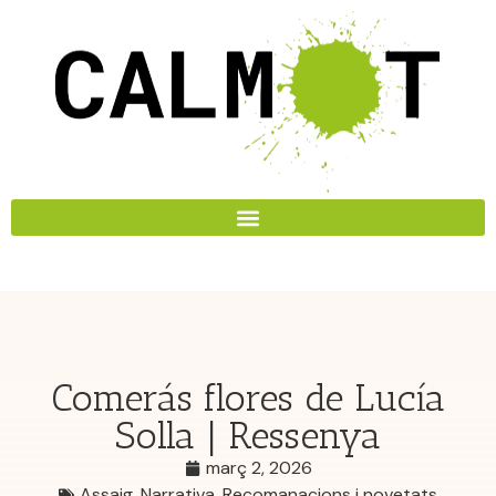
Comerás flores de Lucía
Solla | Ressenya
març 2, 2026
Assaig
,
Narrativa
,
Recomanacions i novetats