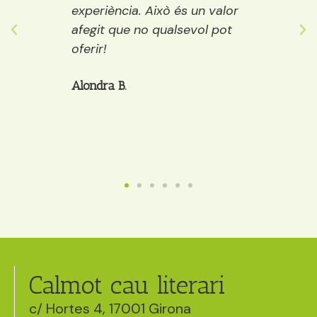
ostes…
experiència. Això és un valor
adult
 grans
afegit que no qualsevol pot
decide
òria a
oferir!
et po
cafè, 
Alondra B.
Anaïs
Calmot cau literari
c/ Hortes 4, 17001 Girona