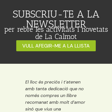
SUBSCRIU-TE A LA
NEWSLETTER
per rebre les activitats i novetats
de La Calmot
VULL AFEGIR-ME A LA LLISTA
 Ideal
El lloc és preciós i t’atenen
Una ll
ració,
amb tanta dedicació que no
vora e
ns.
només compres un llibre
encisa
emps
recomanat amb molt d’amor
llibre
ure i
sinó que vius una
els púb