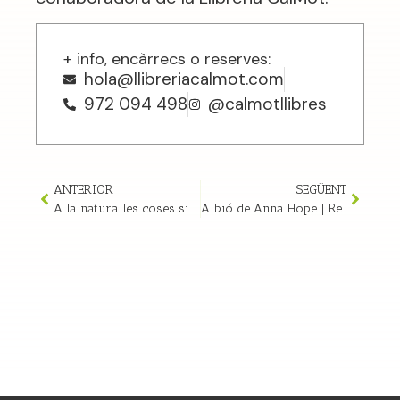
+ info, encàrrecs o reserves:
hola@llibreriacalmot.com
972 094 498
@calmotllibres
ANTERIOR
SEGÜENT
A la natura les coses simplement creixen de Yiyun Li | Ressenya
Albió de Anna Hope | Ressenya