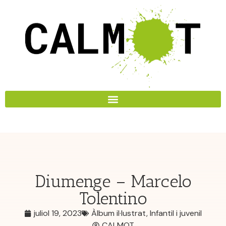
Diumenge – Marcelo
Tolentino
juliol 19, 2023
Àlbum il·lustrat
,
Infantil i juvenil
CALMOT