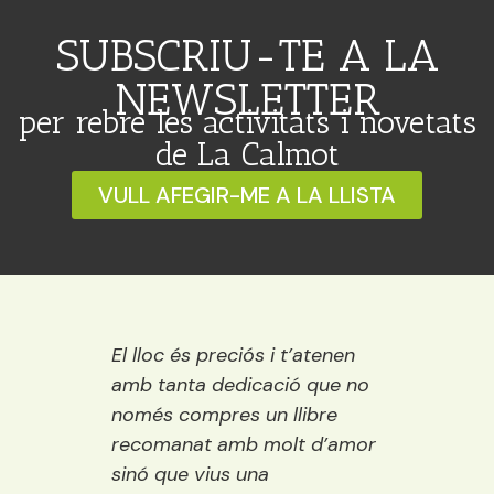
SUBSCRIU-TE A LA
NEWSLETTER
per rebre les activitats i novetats
de La Calmot
VULL AFEGIR-ME A LA LLISTA
 Ideal
El lloc és preciós i t’atenen
Una ll
ració,
amb tanta dedicació que no
vora e
ns.
només compres un llibre
encisa
emps
recomanat amb molt d’amor
llibre
ure i
sinó que vius una
els púb