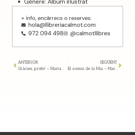
Gènere: Àlbum il·lustrat
+ info, encàrrecs o reserves:
hola@llibreriacalmot.com
972 094 498
@calmotllibres
ANTERIOR
SEGÜENT
Gràcies, profe! – Marta Moreno
El somni de la Mia – Marta R. Costa-Jussà i M. J. Bausá