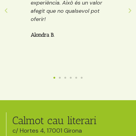
ostes…
experiència. Això és un valor
adult
 grans
afegit que no qualsevol pot
decide
òria a
oferir!
et po
cafè, 
Alondra B.
Anaïs
Calmot cau literari
c/ Hortes 4, 17001 Girona