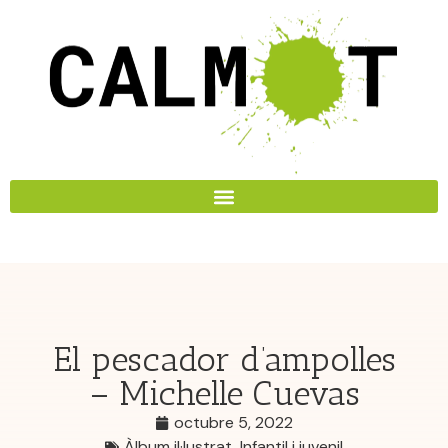
El pescador d’ampolles
– Michelle Cuevas
octubre 5, 2022
Àlbum il·lustrat
,
Infantil i juvenil