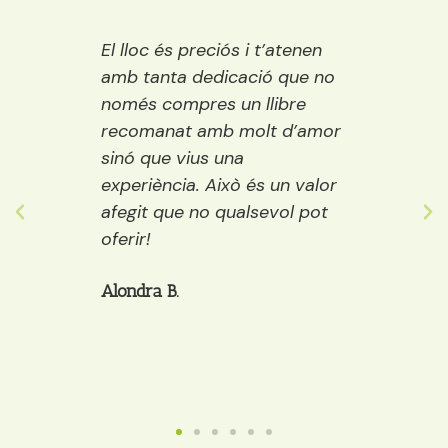
 Ideal
El lloc és preciós i t’atenen
Una ll
ració,
amb tanta dedicació que no
vora e
ns.
només compres un llibre
encisa
emps
recomanat amb molt d’amor
llibre
ure i
sinó que vius una
els púb
ostes…
experiència. Això és un valor
adult
 grans
afegit que no qualsevol pot
decide
òria a
oferir!
et po
cafè, 
Alondra B.
Anaïs