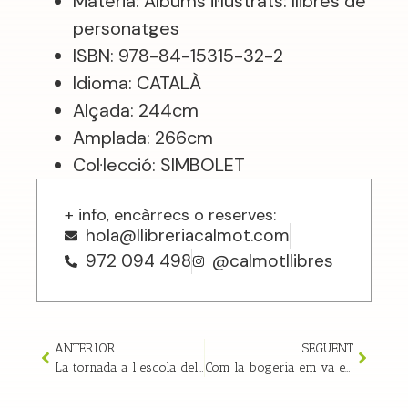
Materia: Àlbums il·lustrats: llibres de
personatges
ISBN: 978-84-15315-32-2
Idioma: CATALÀ
Alçada: 244cm
Amplada: 266cm
Col·lecció: SIMBOLET
+ info, encàrrecs o reserves:
hola@llibreriacalmot.com
972 094 498
@calmotllibres
ANTERIOR
SEGÜENT
La tornada a l’escola dels animals – Noé Carlain i Hervé Le Goff
Com la bogeria em va explicar el món – Dita Zipfel