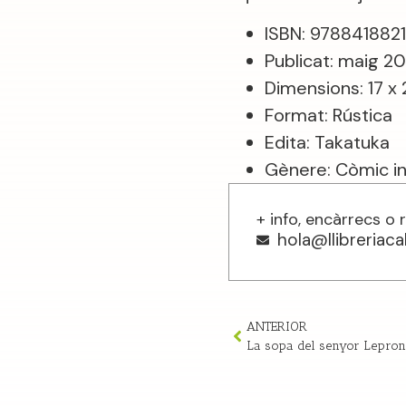
ISBN: 978841882
Publicat: maig 2
Dimensions: 17 x
Format: Rústica
Edita: Takatuka
Gènere: Còmic inf
+ info, encàrrecs o 
hola@llibreriac
ANTERIOR