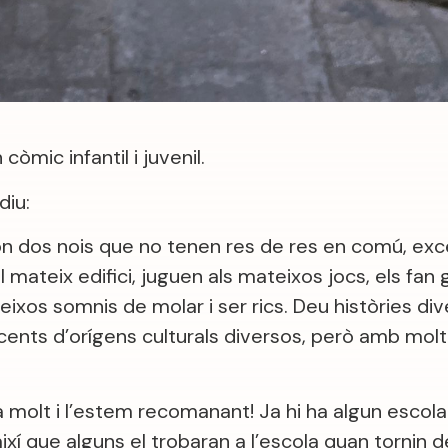
òmic infantil i juvenil.
diu:
ón dos nois que no tenen res de res en comú, exc
 mateix edifici, juguen als mateixos jocs, els fan
ixos somnis de molar i ser rics. Deu històries div
cents d’orígens culturals diversos, però amb mol
 molt i l’estem recomanant! Ja hi ha algun escol
ixí que alguns el trobaran a l’escola quan tornin 