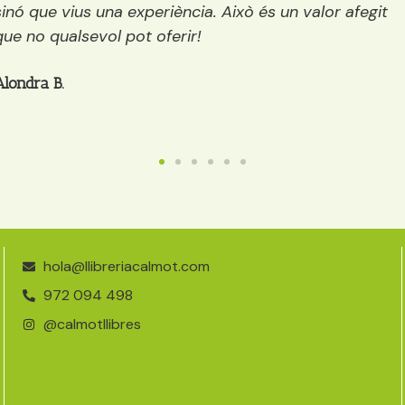
tots els públics: infantil, juvenil i adults. A més a més,
mentre decideixes quin llibre agafar et pots prendre
quelcom (té, cafè, galetes…)
Anaïs
hola@llibreriacalmot.com
972 094 498
@calmotllibres