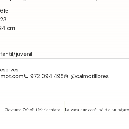
1615
023
 24 cm
antil/juvenil
reserves:
almot.com
972 094 498
@calmotllibres
La sopa del senyor Lepron – Giovanna Zoboli i Mariachiara Di Giorgio