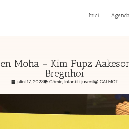
Inici
Agend
 en Moha – Kim Fupz Aakeso
Bregnhoi
juliol 17, 2023
Còmic
,
Infantil i juvenil
CALMOT