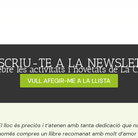
SCRIU-TE A LA NEWSLE
ebre les activitats i novetats de La 
VULL AFEGIR-ME A LA LLISTA
Una llibreria preciosa situada vora el riu. És petita, per
encisadora i conté els millors llibres del mercat per a