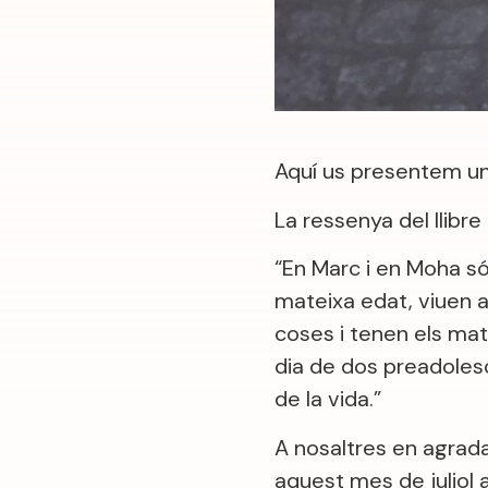
Aquí us presentem un c
La ressenya del llibre 
“En Marc i en Moha s
mateixa edat, viuen al
coses i tenen els mate
dia de dos preadoles
de la vida.”
A nosaltres en agrada
aquest mes de juliol a