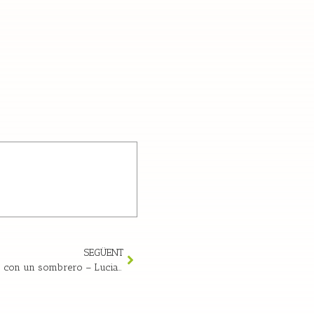
SEGÜENT
La vaca que confundió a su pájaro con un sombrero – Luciano Lozano