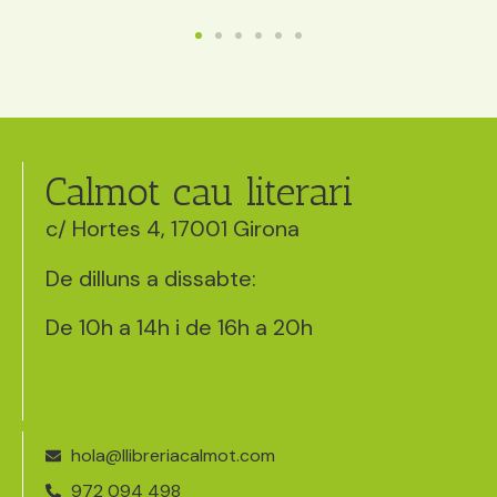
Calmot cau literari
c/ Hortes 4, 17001 Girona
De dilluns a dissabte:
De 10h a 14h i de 16h a 20h
hola@llibreriacalmot.com
972 094 498