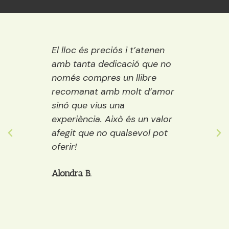
 Ideal
El lloc és preciós i t’atenen
Una ll
ració,
amb tanta dedicació que no
vora e
ns.
només compres un llibre
encisa
emps
recomanat amb molt d’amor
llibre
ure i
sinó que vius una
els púb
ostes…
experiència. Això és un valor
adult
 grans
afegit que no qualsevol pot
decide
òria a
oferir!
et po
cafè, 
Alondra B.
Anaïs