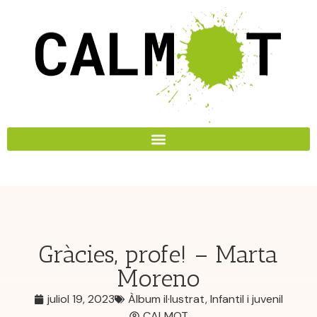
Gràcies, profe! – Marta
Moreno
juliol 19, 2023
Àlbum il·lustrat
,
Infantil i juvenil
CALMOT