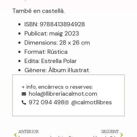
També en castellà.
ISBN: 9788413894928
Publicat: maig 2023
Dimensions: 28 x 26 cm
Format: Rústica
Edita: Estrella Polar
Gènere: Àlbum il·lustrat
+ info, encàrrecs o reserves:
hola@llibreriacalmot.com
972 094 498
@calmotllibres
ANTERIOR
SEGÜENT