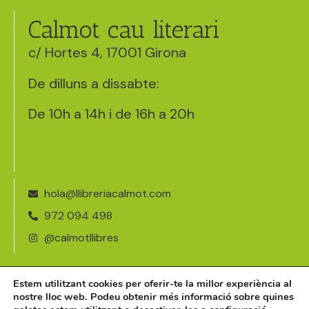
Calmot cau literari
c/ Hortes 4, 17001 Girona
De dilluns a dissabte:
De 10h a 14h i de 16h a 20h
hola@llibreriacalmot.com
972 094 498
@calmotllibres
Avís legal
Estem utilitzant cookies per oferir-te la millor experiència al
nostre lloc web. Podeu obtenir més informació sobre quines
Política de cookies