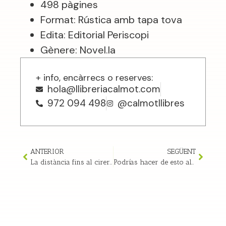
498 pàgines
Format: Rústica amb tapa tova
Edita: Editorial Periscopi
Gènere: Novel.la
+ info, encàrrecs o reserves:
hola@llibreriacalmot.com
972 094 498
@calmotllibres
ANTERIOR
SEGÜENT
La distància fins al cirerer – Paola Peretti
Podrías hacer de esto algo bonito – Maggie Smith