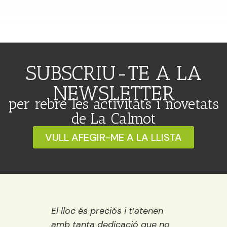
SUBSCRIU-TE A LA
NEWSLETTER
per rebre les activitats i novetats
de La Calmot
VULL AFEGIR-ME A LA LLISTA
loc és preciós i t’atenen
Una llibreria preciosa
 tanta dedicació que no
vora el riu. És petita, 