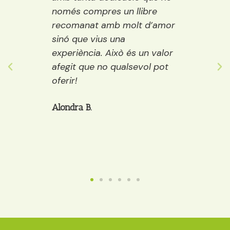
és compres un llibre
encisadora i conté els
omanat amb molt d’amor
llibres del mercat per
ó que vius una
els públics: infantil, juv
eriència. Això és un valor
adults. A més a més,
git que no qualsevol pot
decideixes quin llibre
ir!
et pots prendre quelc
cafè, galetes…)
ndra B.
Anaïs