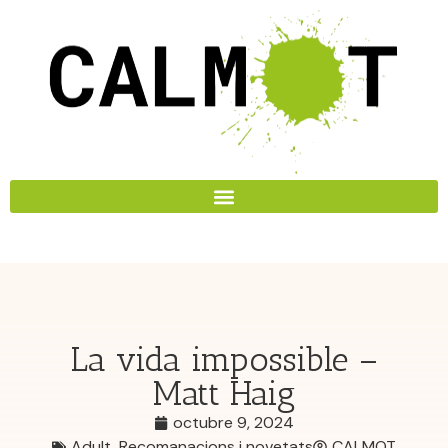
La vida impossible –
Matt Haig
octubre 9, 2024
Adult
,
Recomanacions i novetats
CALMOT