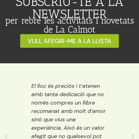
SUBSCRIU-TE A LA
NEWSLETTER
per rebre les activitats i novetats
de La Calmot
VULL AFEGIR-ME A LA LLISTA
 Ideal
El lloc és preciós i t’atenen
Una ll
ració,
amb tanta dedicació que no
vora e
ns.
només compres un llibre
encisa
emps
recomanat amb molt d’amor
llibre
ure i
sinó que vius una
els púb
ostes…
experiència. Això és un valor
adult
 grans
afegit que no qualsevol pot
decide