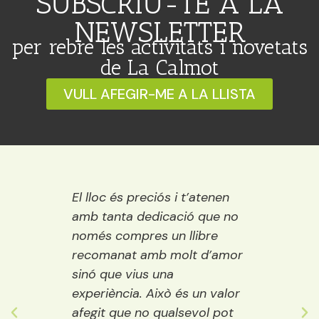
SUBSCRIU-TE A LA
NEWSLETTER
per rebre les activitats i novetats
de La Calmot
VULL AFEGIR-ME A LA LLISTA
 Ideal
El lloc és preciós i t’atenen
Una ll
ració,
amb tanta dedicació que no
vora e
ns.
només compres un llibre
encisa
emps
recomanat amb molt d’amor
llibre
ure i
sinó que vius una
els púb
ostes…
experiència. Això és un valor
adult
 grans
afegit que no qualsevol pot
decide