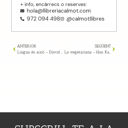
+ info, encàrrecs o reserves:
hola@llibreriacalmot.com
972 094 498
@calmotllibres
ANTERIOR
SEGÜENT
L’aigua és això – David Foster Wallace
La vegetariana – Han Kang