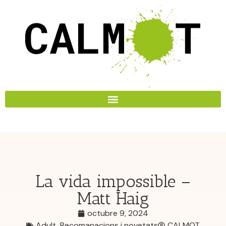
La vida impossible –
Matt Haig
octubre 9, 2024
Adult
,
Recomanacions i novetats
CALMOT