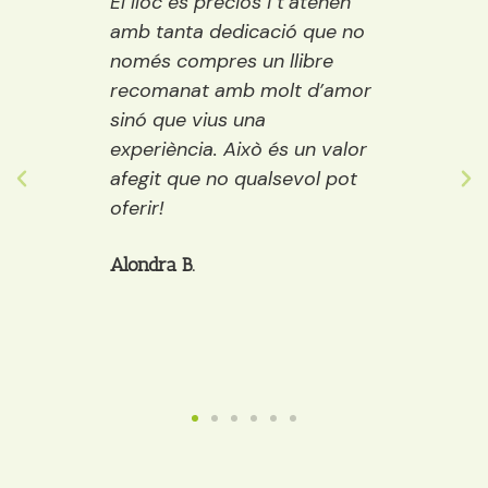
l
El lloc és preciós i t’atenen
Una llibrer
amb tanta dedicació que no
vora el riu.
només compres un llibre
encisadora 
recomanat amb molt d’amor
llibres del 
sinó que vius una
els públics: 
experiència. Això és un valor
adults. A m
s
afegit que no qualsevol pot
decideixes q
oferir!
et pots pre
cafè, galet
Alondra B.
Anaïs