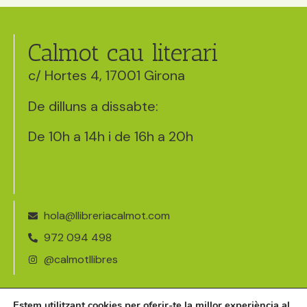
Calmot cau literari
c/ Hortes 4, 17001 Girona
De dilluns a dissabte:
De 10h a 14h i de 16h a 20h
hola@llibreriacalmot.com
972 094 498
@calmotllibres
Avís legal
Estem utilitzant cookies per oferir-te la millor experiència al