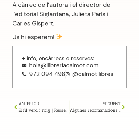
A càrrec de l’autora i el director de
l’editorial Siglantana, Julieta París i
Carles Gispert.
Us hi esperem!
+ info, encàrrecs o reserves:
hola@llibreriacalmot.com
972 094 498
@calmotllibres
ANTERIOR
SEGÜENT
El fil verd i roig | Ressenya
Algunes recomanacions d’àlbums il·lustrats