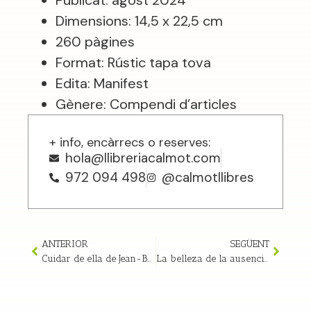
Publicat: agost 2024
Dimensions: 14,5 x 22,5 cm
260 pàgines
Format: Rústic tapa tova
Edita: Manifest
Gènere: Compendi d’articles
+ info, encàrrecs o reserves:
hola@llibreriacalmot.com
972 094 498
@calmotllibres
ANTERIOR
SEGÜENT
Cuidar de ella de Jean-Baptiste Andrea | Ressenya
La belleza de la ausencia amb Julieta París i el director de l’editorial | 18/06/2025