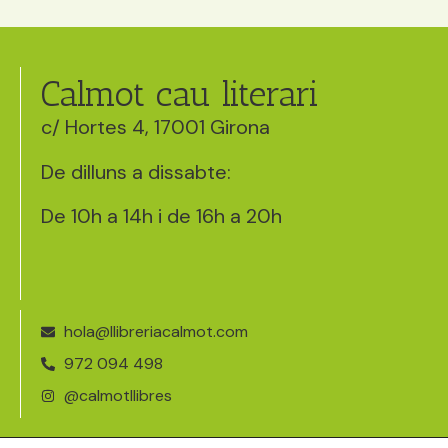
Calmot cau literari
c/ Hortes 4, 17001 Girona
De dilluns a dissabte:
De 10h a 14h i de 16h a 20h
hola@llibreriacalmot.com
972 094 498
@calmotllibres