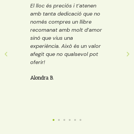
El lloc és preciós i t’atenen
Una llibreria pre
amb tanta dedicació que no
vora el riu. És pe
només compres un llibre
encisadora i cont
recomanat amb molt d’amor
llibres del merca
sinó que vius una
els públics: infanti
experiència. Això és un valor
adults. A més a
afegit que no qualsevol pot
decideixes quin l
oferir!
et pots prendre 
cafè, galetes…)
Alondra B.
Anaïs