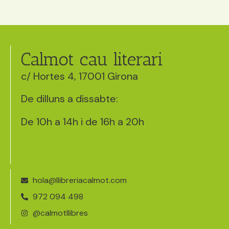
Calmot cau literari
c/ Hortes 4, 17001 Girona
De dilluns a dissabte:
De 10h a 14h i de 16h a 20h
hola@llibreriacalmot.com
972 094 498
@calmotllibres