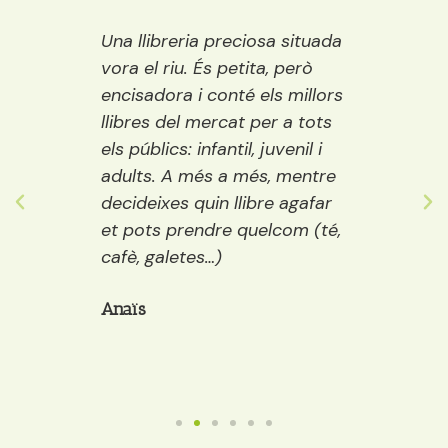
enen
Una llibreria preciosa situada
Un llo
ue no
vora el riu. És petita, però
acolli
re
encisadora i conté els millors
bona e
’amor
llibres del mercat per a tots
compr
els públics: infantil, juvenil i
t’agra
 valor
adults. A més a més, mentre
te o c
 pot
decideixes quin llibre agafar
galeta
et pots prendre quelcom (té,
crear 
cafè, galetes…)
Ecom
Anaïs