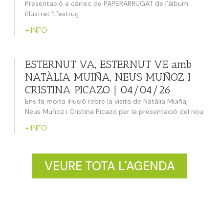
Presentació a càrrec de PAPERARRUGAT de l’àlbum
il·lustrat ‘L’estruç
+ INFO
ESTERNUT VA, ESTERNUT VE amb
NATÀLIA MUIÑA, NEUS MUÑOZ I
CRISTINA PICAZO | 04/04/26
Ens fa molta il·lusió rebre la visita de Natàlia Muiña,
Neus Muñoz i Cristina Picazo per la presentació del nou
+ INFO
VEURE TOTA L'AGENDA