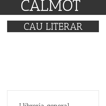
CALMOT
C
A
U
L
I
T
E
R
A
R
I