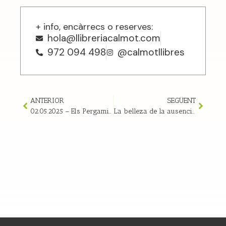
+ info, encàrrecs o reserves:
hola@llibreriacalmot.com
972 094 498
@calmotllibres
ANTERIOR
SEGÜENT
02.05.2025 – Els Pergamins del castell de Bellparlar, 12h
La belleza de la ausencia amb Julieta París i el director de l’editorial | 18/06/2025