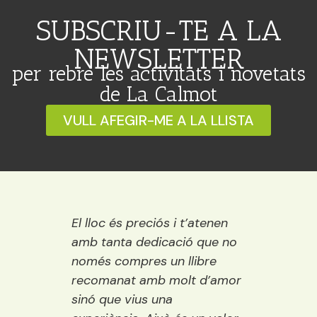
SUBSCRIU-TE A LA
NEWSLETTER
per rebre les activitats i novetats
de La Calmot
VULL AFEGIR-ME A LA LLISTA
 Ideal
El lloc és preciós i t’atenen
Una ll
ració,
amb tanta dedicació que no
vora e
ns.
només compres un llibre
encisa
emps
recomanat amb molt d’amor
llibre
ure i
sinó que vius una
els púb