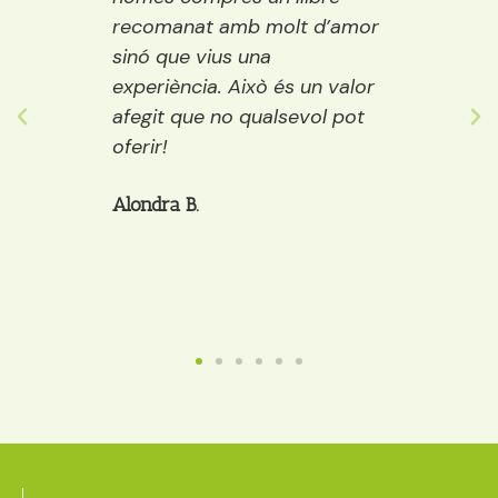
emps
recomanat amb molt d’amor
llibre
ure i
sinó que vius una
els púb
ostes…
experiència. Això és un valor
adult
 grans
afegit que no qualsevol pot
decide
òria a
oferir!
et po
cafè, 
Alondra B.
Anaïs