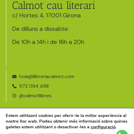
Calmot cau literari
c/ Hortes 4, 17001 Girona
De dilluns a dissabte:
De 10h a 14h i de 16h a 20h
hola@llibreriacalmot.com
972 094 498
@calmotllibres
Avís legal
Estem utilitzant cookies per oferir-te la millor experiència al
nostre lloc web. Podeu obtenir més informació sobre quines
Política de cookies
galetes estem utilitzant o desactivar-les a
configuració
.