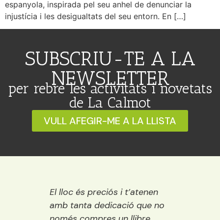
espanyola, inspirada pel seu anhel de denunciar la
injustícia i les desigualtats del seu entorn. En […]
SUBSCRIU-TE A LA
NEWSLETTER
per rebre les activitats i novetats
de La Calmot
VULL AFEGIR-ME A LA LLISTA
 Ideal
El lloc és preciós i t’atenen
Una ll
ració,
amb tanta dedicació que no
vora e
ns.
només compres un llibre
encisa