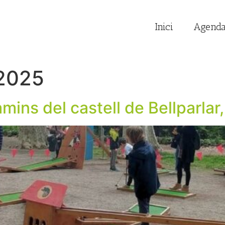
Inici
Agend
 2025
ins del castell de Bellparlar