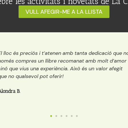
ebre les activitats i novetats de La 
VULL AFEGIR-ME A LA LLISTA
loc és preciós i t’atenen amb tanta dedicació que no
és compres un llibre recomanat amb molt d’amor
 que vius una experiència. Això és un valor afegit
no qualsevol pot oferir!
dra B.