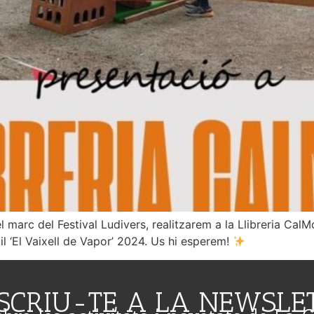
 marc del Festival Ludivers, realitzarem a la Llibreria CalMo
ntil ‘El Vaixell de Vapor’ 2024. Us hi esperem!
SCRIU-TE A LA NEWSLE