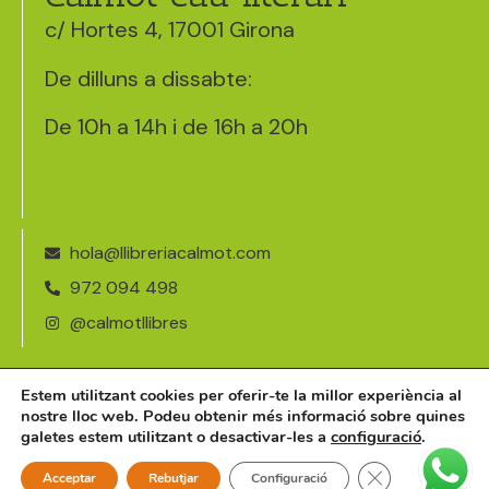
c/ Hortes 4, 17001 Girona
De dilluns a dissabte:
De 10h a 14h i de 16h a 20h
hola@llibreriacalmot.com
972 094 498
@calmotllibres
Avís legal
Estem utilitzant cookies per oferir-te la millor experiència al
nostre lloc web. Podeu obtenir més informació sobre quines
Política de cookies
galetes estem utilitzant o desactivar-les a
configuració
.
©2026 · llibreriacalmot.com
Tanca el bàner 
Acceptar
Rebutjar
Configuració