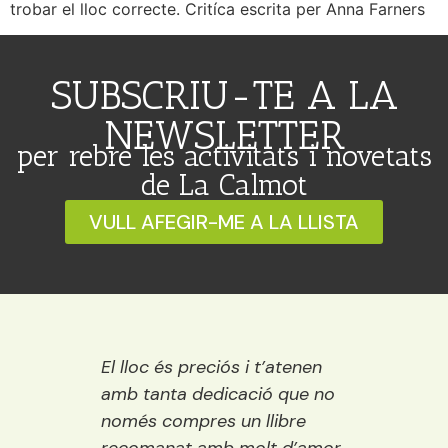
trobar el lloc correcte. Critíca escrita per Anna Farners
SUBSCRIU-TE A LA
NEWSLETTER
per rebre les activitats i novetats
de La Calmot
VULL AFEGIR-ME A LA LLISTA
 Ideal
El lloc és preciós i t’atenen
Una ll
ració,
amb tanta dedicació que no
vora e
ns.
només compres un llibre
encisa