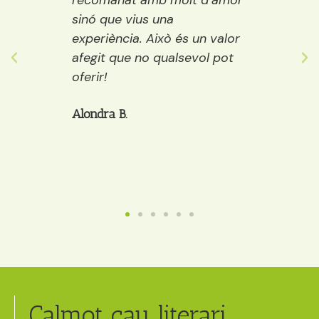
emps
recomanat amb molt d’amor
llibre
ure i
sinó que vius una
els púb
ostes…
experiència. Això és un valor
adult
 grans
afegit que no qualsevol pot
decide
òria a
oferir!
et po
cafè, 
Alondra B.
Anaïs
Calmot cau literari