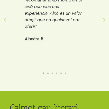
emps
recomanat amb molt d’amor
llibre
ure i
sinó que vius una
els púb
ostes…
experiència. Això és un valor
adult
 grans
afegit que no qualsevol pot
decide
òria a
oferir!
et po
cafè, 
Alondra B.
Anaïs
Calmot cau literari