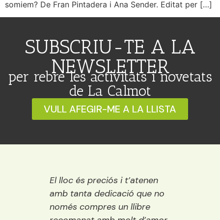
somiem? De Fran Pintadera i Ana Sender. Editat per […]
SUBSCRIU-TE A LA
NEWSLETTER
per rebre les activitats i novetats
de La Calmot
VULL AFEGIR-ME A LA LLISTA
 Ideal
El lloc és preciós i t’atenen
Una ll
ració,
amb tanta dedicació que no
vora e
ns.
només compres un llibre
encisa