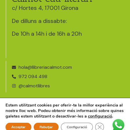
c/ Hortes 4, 17001 Girona
De dilluns a dissabte:
De 10h a 14h i de 16h a 20h
hola@llibreriacalmot.com
972 094 498
@calmotllibres
Avís legal
Estem utilitzant cookies per oferir-te la millor experiència al
nostre lloc web. Podeu obtenir més informació sobre quines
Política de cookies
galetes estem utilitzant o desactivar-les a
configuració
.
©2026 · llibreriacalmot.com
Tanca el bàner 
Acceptar
Rebutjar
Configuració