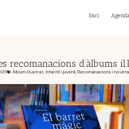
Inici
Agend
s recomanacions d’àlbums il·l
025
Àlbum il·lustrat
,
Infantil i juvenil
,
Recomanacions i noveta