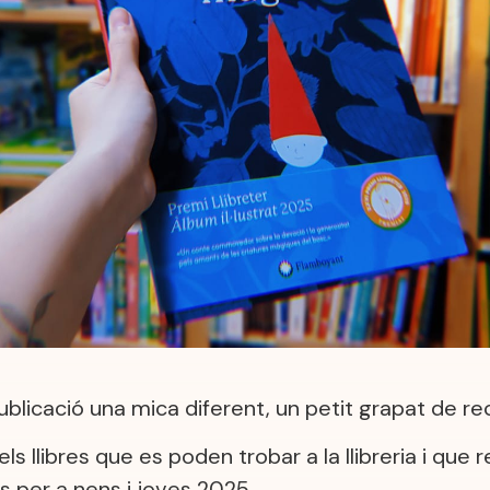
blicació una mica diferent, un petit grapat de r
s llibres que es poden trobar a la llibreria i que
bres per a nens i joves 2025.