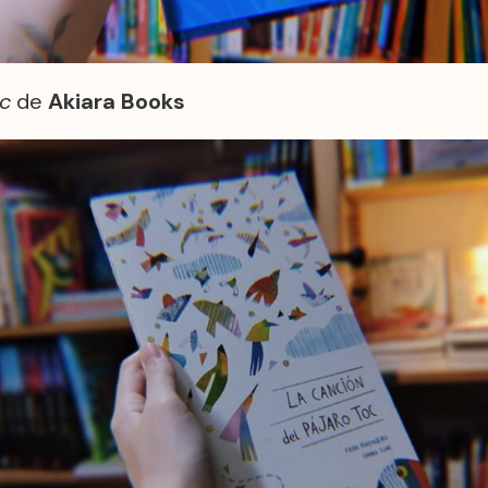
oc
de
Akiara Books