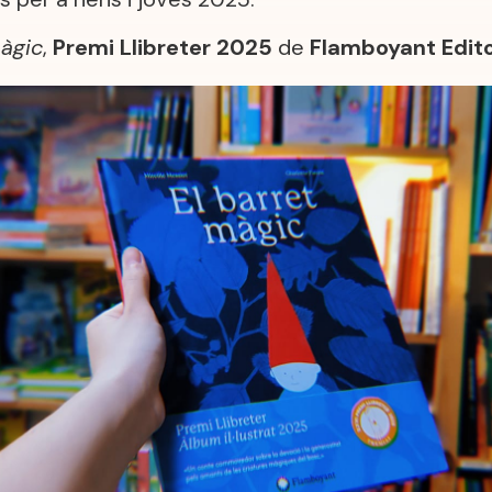
màgic
,
Premi Llibreter 2025
de
Flamboyant Edito