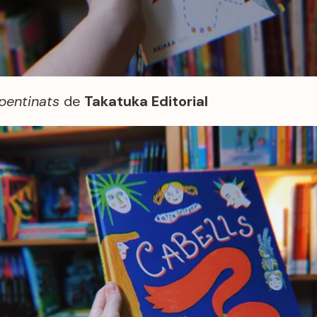
 pentinats
de
Takatuka Editorial