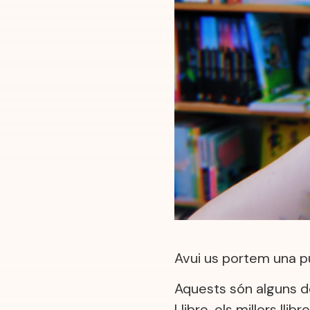
Avui us portem una pu
Aquests són alguns del
Llibre, els millors lli