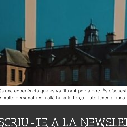
s una experiència que es va filtrant poc a poc. És d’aquest
de molts personatges, i allà hi ha la força. Tots tenen algun
SCRIU-TE A LA NEWSLE