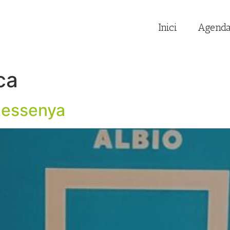
Inici
Agend
ca
Ressenya