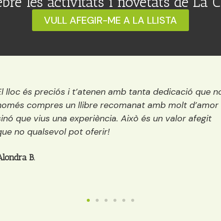
ebre les activitats i novetats de La 
VULL AFEGIR-ME A LA LLISTA
El lloc és preciós i t’atenen amb tanta dedicació que n
només compres un llibre recomanat amb molt d’amor
sinó que vius una experiència. Això és un valor afegit
que no qualsevol pot oferir!
Alondra B.