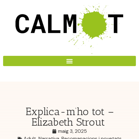
Explica-m’ho tot –
Elizabeth Strout
maig 3, 2025
Adult
,
Narrativa
,
Recomanacions i novetats