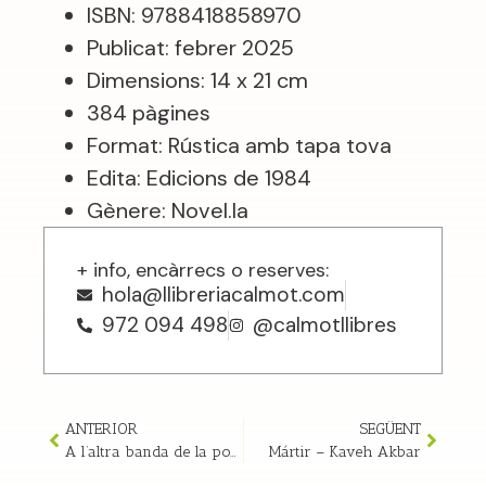
ISBN: 9788418858970
Publicat: febrer 2025
Dimensions: 14 x 21 cm
384 pàgines
Format: Rústica amb tapa tova
Edita: Edicions de 1984
Gènere: Novel.la
+ info, encàrrecs o reserves:
hola@llibreriacalmot.com
972 094 498
@calmotllibres
ANTERIOR
SEGÜENT
A l’altra banda de la por – Marta Orriols
Mártir – Kaveh Akbar