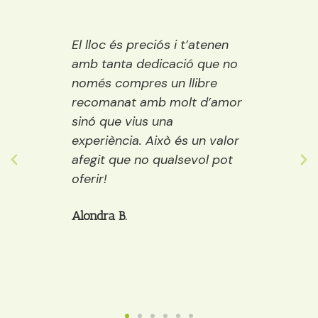
 Ideal
El lloc és preciós i t’atenen
Una ll
ració,
amb tanta dedicació que no
vora e
ns.
només compres un llibre
encisa
emps
recomanat amb molt d’amor
llibre
ure i
sinó que vius una
els púb
ostes…
experiència. Això és un valor
adult
 grans
afegit que no qualsevol pot
decide
òria a
oferir!
et po
cafè, 
Alondra B.
Anaïs