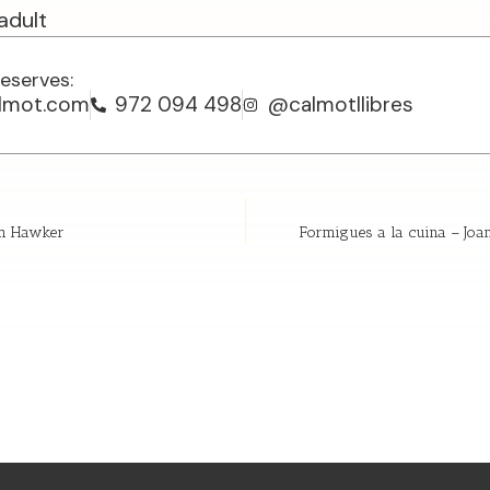
adult
reserves:
almot.com
972 094 498
@calmotllibres
am Hawker
Formigues a la cuina – Joa