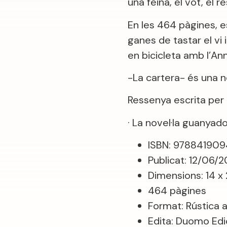
una feina, el vot, el r
En les 464 pàgines, e
ganes de tastar el vi 
en bicicleta amb l’An
-La cartera- és una n
Ressenya escrita per R
· La novel·la guanyado
ISBN: 97884190
Publicat: 12/06/
Dimensions: 14 x 
464 pàgines
Format: Rústica 
Edita: Duomo Edi