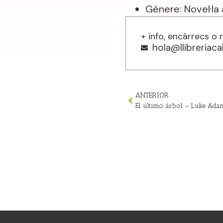
Gènere: Novel·la 
+ info, encàrrecs o 
hola@llibreriac
ANTERIOR
El último árbol – Luke Ad