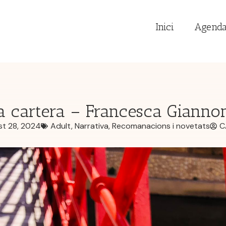
Inici
Agend
a cartera – Francesca Gianno
st 28, 2024
Adult
,
Narrativa
,
Recomanacions i novetats
C