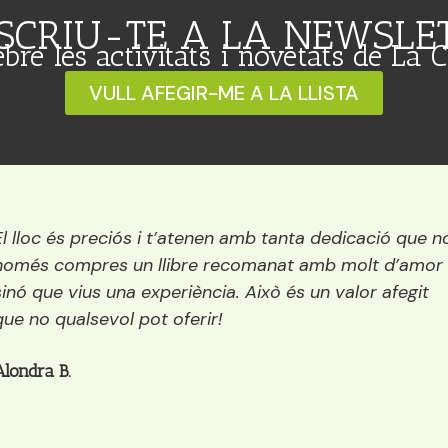
SCRIU-TE A LA NEWSLE
ebre les activitats i novetats de La 
VULL AFEGIR-ME A LA LLISTA
Una llibreria preciosa situada vora el riu. És petita, per
encisadora i conté els millors llibres del mercat per a
tots els públics: infantil, juvenil i adults. A més a més,
mentre decideixes quin llibre agafar et pots prendre
quelcom (té, cafè, galetes…)
Anaïs