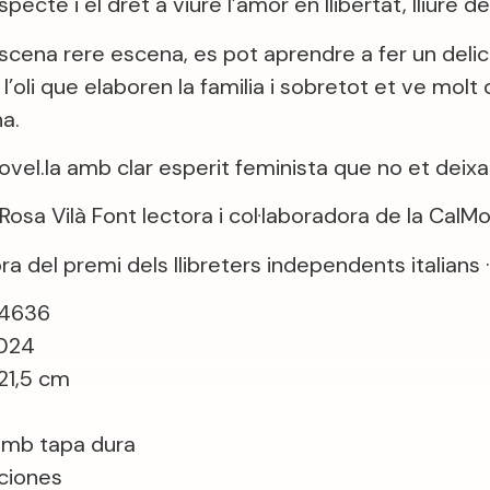
especte i el dret a viure l’amor en llibertat, lliure d
scena rere escena, es pot aprendre a fer un deli
i l’oli que elaboren la familia i sobretot et ve molt
na.
ovel.la amb clar esperit feminista que no et deixa 
osa Vilà Font lectora i col·laboradora de la CalMo
ra del premi dels llibreters independents italians ·
94636
2024
21,5 cm
amb tapa dura
ciones