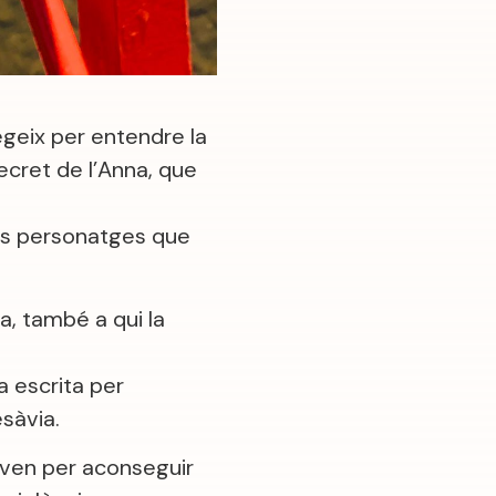
egeix per entendre la
ecret de l’Anna, que
 els personatges que
a, també a qui la
a escrita per
sàvia.
itàven per aconseguir