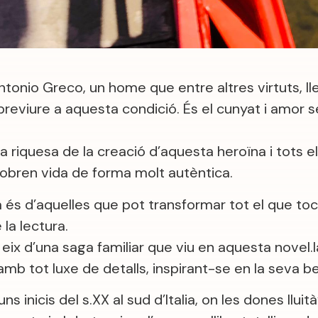
tonio Greco, un home que entre altres virtuts, ll
reviure a aquesta condició. És el cunyat i amor s
 la riquesa de la creació d’aquesta heroïna i tots
 cobren vida de forma molt autèntica.
és d’aquelles que pot transformar tot el que toc
la lectura.
eix d’una saga familiar que viu en aquesta novel.l
b tot luxe de detalls, inspirant-se en la seva be
ns inicis del s.XX al sud d’Italia, on les dones llu