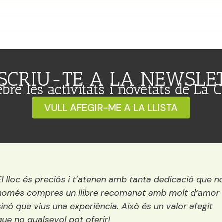
SCRIU-TE A LA NEWSLE
ebre les activitats i novetats de La 
VULL AFEGIR-ME A LA LLISTA
ció que no
Una llibreria preciosa situada vora el r
t d’amor
encisadora i conté els millors llibres 
 afegit
tots els públics: infantil, juvenil i adul
mentre decideixes quin llibre agafar e