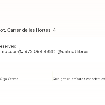
ot, Carrer de les Hortes, 4
reserves:
almot.com
972 094 498
@calmotllibres
 Olga Cercós