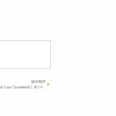
SEGÜENT
Guia per un embaràs conscient amb Laia Casadevall | 30/11/25