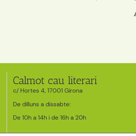
Alondra B.
Calmot cau literari
c/ Hortes 4, 17001 Girona
De dilluns a dissabte:
De 10h a 14h i de 16h a 20h