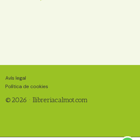
Ecomama
Avís legal
Política de cookies
©2026 · llibreriacalmot.com