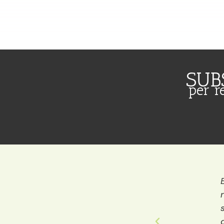
SUB
per r
El lloc és preciós i t’atenen amb tanta dedica
només compres un llibre recomanat amb mol
sinó que vius una experiència. Això és un valor
que no qualsevol pot oferir!