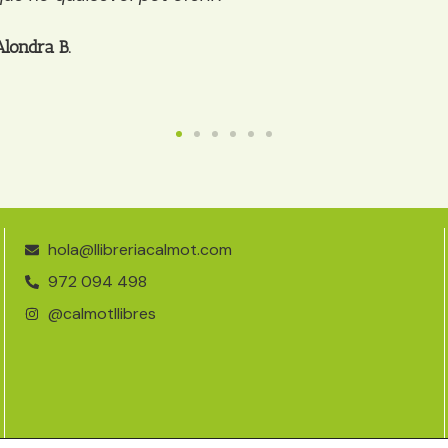
quelcom (té, cafè, galetes…)
Anaïs
hola@llibreriacalmot.com
972 094 498
@calmotllibres