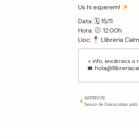
Us hi esperem!
Data: 🗓 15/11
Hora:
12:00h
Lloc:
Llibreria Calm
+ info, encàrrecs o 
hola@llibreriac
ANTERIOR
Sessió de Contacontes amb