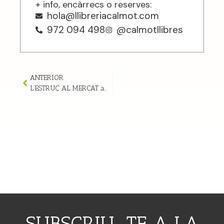
+ info, encàrrecs o reserves:
hola@llibreriacalmot.com
972 094 498
@calmotllibres
ANTERIOR
L’ESTRUÇ AL MERCAT amb PAPERARRUGAT | 11/04/26
SUBSCRIU-TE A LA