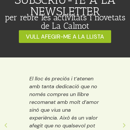
NEWSLETTER
per rebre les activitats i novetats
de La Calmot
VULL AFEGIR-ME A LA LLISTA
l
El lloc és preciós i t’atenen
Una llibrer
amb tanta dedicació que no
vora el riu.
només compres un llibre
encisadora 
recomanat amb molt d’amor
llibres del 
sinó que vius una
els públics: 
experiència. Això és un valor
adults. A m
s
afegit que no qualsevol pot
decideixes q