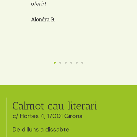
oferir!
et pots pre
cafè, galet
Alondra B.
Anaïs
Calmot cau literari
c/ Hortes 4, 17001 Girona
De dilluns a dissabte: