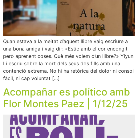
Quan estava a la meitat d’aquest llibre vaig escriure a
una bona amiga i vaig dir: «Estic amb el cor encongit
però aprenent coses. Què més volem d’un llibre?» Yiyun
Li escriu sobre la mort dels seus dos fills amb una
contenció extrema. No hi ha retòrica del dolor ni consol
fàcil, ni cap voluntat […]
Acompañar es político amb
Flor Montes Paez | 1/12/25