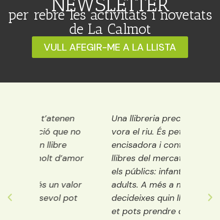
NEWSLETTER
per rebre les activitats i novetats
de La Calmot
VULL AFEGIR-ME A LA LLISTA
enen
Una llibreria preciosa situada
Un llo
ue no
vora el riu. És petita, però
acolli
re
encisadora i conté els millors
bona e
’amor
llibres del mercat per a tots
compr
els públics: infantil, juvenil i
t’agra
 valor
adults. A més a més, mentre
te o c
 pot
decideixes quin llibre agafar
galeta
et pots prendre quelcom (té,
crear 