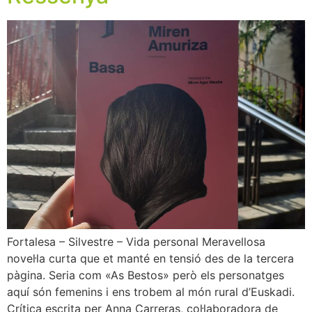
Fortalesa – Silvestre – Vida personal Meravellosa
novel·la curta que et manté en tensió des de la tercera
pàgina. Seria com «As Bestos» però els personatges
aquí són femenins i ens trobem al món rural d’Euskadi.
Crítica escrita per Anna Carreras, col·laboradora de