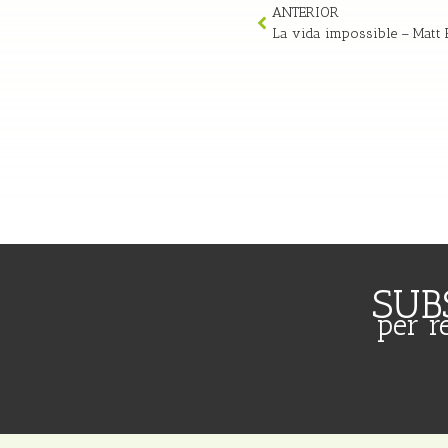
ANTERIOR
La vida impossible – Matt 
SUB
per r