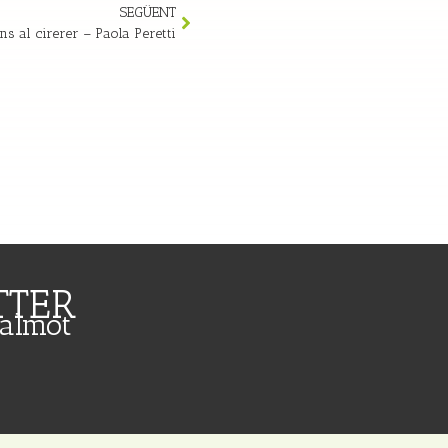
SEGÜENT
ns al cirerer – Paola Peretti
TTER
Calmot