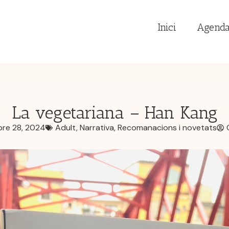
Inici
Agend
La vegetariana – Han Kang
bre 28, 2024
Adult
,
Narrativa
,
Recomanacions i novetats