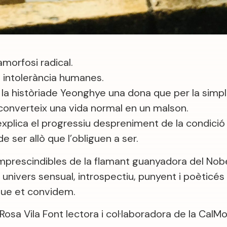
amorfosi radical.
la intolerància humanes.
 la històriade Yeonghye una dona que per la simpl
converteix una vida normal en un malson.
 explica el progressiu despreniment de la condic
e ser allò que l’obliguen a ser.
imprescindibles de la flamant guanyadora del Nobe
 univers sensual, introspectiu, punyent i poèticés
que et convidem.
Rosa Vila Font lectora i col·laboradora de la CalM