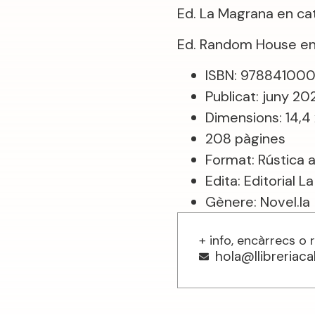
Ed. La Magrana en ca
Ed. Random House en
ISBN: 97884100
Publicat: juny 20
Dimensions: 14,4
208 pàgines
Format: Rústica 
Edita: Editorial 
Gènere: Novel.la
+ info, encàrrecs o 
hola@llibreriac