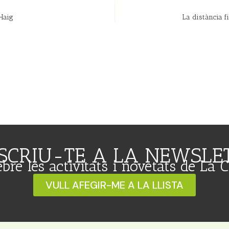
Haig
La distància fi
SCRIU-TE A LA NEWSLE
ebre les activitats i novetats de La 
VULL AFEGIR-ME A LA LLISTA