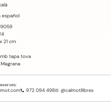
talà
 español
09059
24
 x 21 cm
amb tapa tova
La Magrana
reserves:
almot.com
972 094 498
@calmotllibres