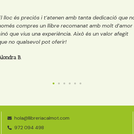
Una llibreria preciosa situada vora el riu. És petita,
encisadora i conté els millors llibres del mercat per
tots els públics: infantil, juvenil i adults. A més a mé
mentre decideixes quin llibre agafar et pots prendr
quelcom (té, cafè, galetes…)
Anaïs
hola@llibreriacalmot.com
972 094 498