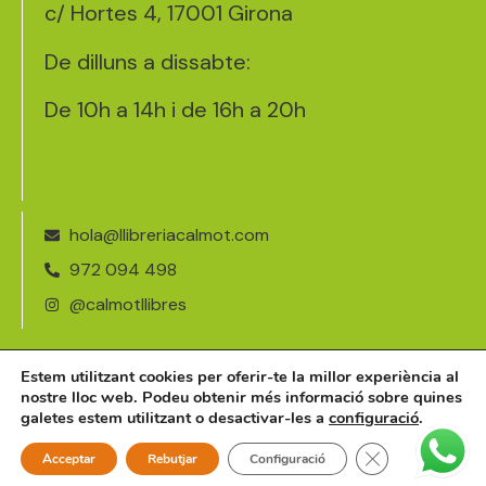
c/ Hortes 4, 17001 Girona
De dilluns a dissabte:
De 10h a 14h i de 16h a 20h
hola@llibreriacalmot.com
972 094 498
@calmotllibres
Avís legal
Estem utilitzant cookies per oferir-te la millor experiència al
nostre lloc web. Podeu obtenir més informació sobre quines
Política de cookies
galetes estem utilitzant o desactivar-les a
configuració
.
©2026 · llibreriacalmot.com
Tanca el bàner 
Acceptar
Rebutjar
Configuració