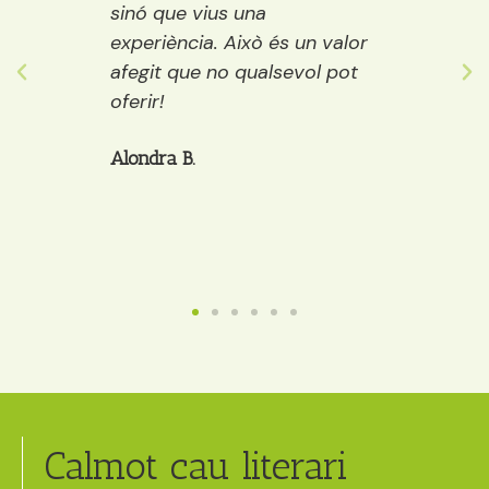
ure i
sinó que vius una
els púb
ostes…
experiència. Això és un valor
adult
 grans
afegit que no qualsevol pot
decide
òria a
oferir!
et po
cafè, 
Alondra B.
Anaïs
Calmot cau literari