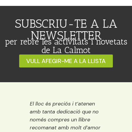
SUBSCRIU-TE A LA
NEWSLETTER
per rebre les activitats i novetats
de La Calmot
VULL AFEGIR-ME A LA LLISTA
 Ideal
El lloc és preciós i t’atenen
Una ll
ració,
amb tanta dedicació que no
vora e
ns.
només compres un llibre
encisa
emps
recomanat amb molt d’amor
llibre