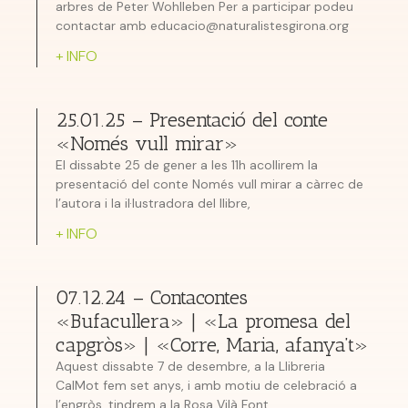
arbres de Peter Wohlleben Per a participar podeu
contactar amb educacio@naturalistesgirona.org
+ INFO
25.01.25 – Presentació del conte
«Només vull mirar»
El dissabte 25 de gener a les 11h acollirem la
presentació del conte Només vull mirar a càrrec de
l’autora i la il·lustradora del llibre,
+ INFO
07.12.24 – Contacontes
«Bufacullera» | «La promesa del
capgròs» | «Corre, Maria, afanya’t»
Aquest dissabte 7 de desembre, a la Llibreria
CalMot fem set anys, i amb motiu de celebració a
l’engròs, tindrem a la Rosa Vilà Font